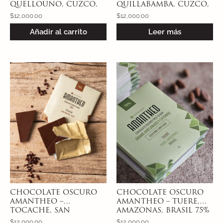
QUELLOUNO, CUZCO,
QUILLABAMBA, CUZCO,
PERÚ 80% – CACAO MIX
PERÚ 80% – CACAO
$
12,000.00
$
12,000.00
DE CHUNCHOS
CHUNCHO CÁSCARA
Añadir al carrito
Leer más
DE HUEVO
CHOCOLATE OSCURO
CHOCOLATE OSCURO
AMANTHEO –
AMANTHEO – TUERE,
TOCACHE, SAN
AMAZONAS, BRASIL 75%
MARTÍN, PERÚ 70% –
– AMELONADO Y
$
12,000.00
$
12,000.00