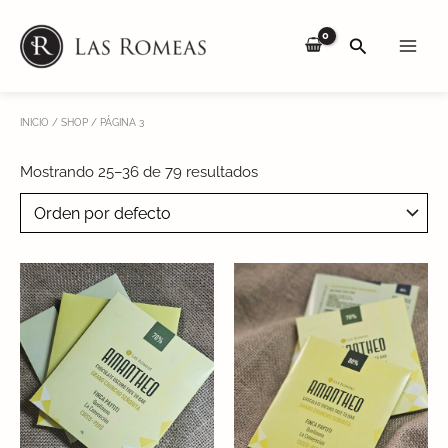
Skip
Main
to
SEARCH
Men
content
INICIO
/
SHOP
/ PÁGINA 3
Mostrando 25–36 de 79 resultados