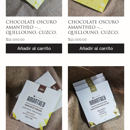
CHOCOLATE OSCURO
CHOCOLATE OSCURO
AMANTHEO –
AMANTHEO –
QUELLOUNO, CUZCO,
QUELLOUNO, CUZCO,
PERÚ – CHUNCHO
PERÚ – CHUNCHO
$
12,000.00
$
12,000.00
SEÑORITA 70%
SEÑORITA 80%
Añadir al carrito
Añadir al carrito