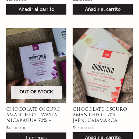
GRANO CRA/ MIX
CATONGO
Añadir al carrito
Añadir al carrito
AROMATICO
OUT OF STOCK
CHOCOLATE OSCURO
CHOCOLATE OSCURO
AMANTHEO – WASLALA,
AMANTHEO – 70% –
NICARAGUA 70% –
JAÉN, CAJAMARCA,
KRISKAWAS
PERÚ- NACIONAL DEL
$
12,000.00
$
12,000.00
MARAÑON E HÍBRIDOS
Añadir al carrito
Leer más