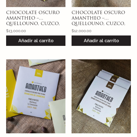
CHOCOLATE OSCURO
CHOCOLATE OSCURO
AMANTHEO –
AMANTHEO –
QUELLOUNO, CUZCO,
QUELLOUNO, CUZCO,
PERÚ 100% – MIX
PERÚ 70% – CACAO
$
13,000.00
$
12,000.00
CHUNCHOS
PUNTA DE LANZA
Añadir al carrito
Añadir al carrito