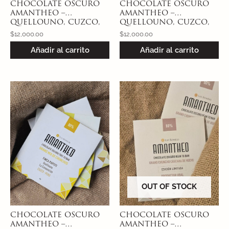
CHOCOLATE OSCURO
CHOCOLATE OSCURO
AMANTHEO –
AMANTHEO –
QUELLOUNO, CUZCO,
QUELLOUNO, CUZCO,
PERÚ 70% – CACAO MIX
PERÚ 80% – CACAO
$
12,000.00
$
12,000.00
DE CHUNCHOS
CHUNCHO PUNTA DE
Añadir al carrito
Añadir al carrito
LANZA
OUT OF STOCK
CHOCOLATE OSCURO
CHOCOLATE OSCURO
AMANTHEO –
AMANTHEO –