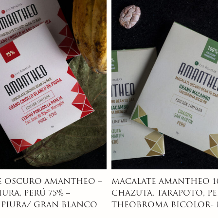
AMANTHEO 100%-
CHOCOLATE OSCURO A
ARAPOTO, PERÚ-
TUERE, AMAZONAS, BRASI
 BICOLOR- MAJAMBO
AMELONADO Y CATONG