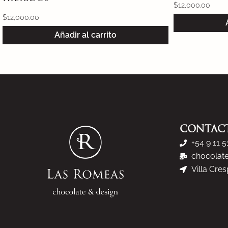
$
12,000.00
$
13,000.00
Añadir al carrito
CONTAC
+54 9 11 
chocolat
Villa Cre