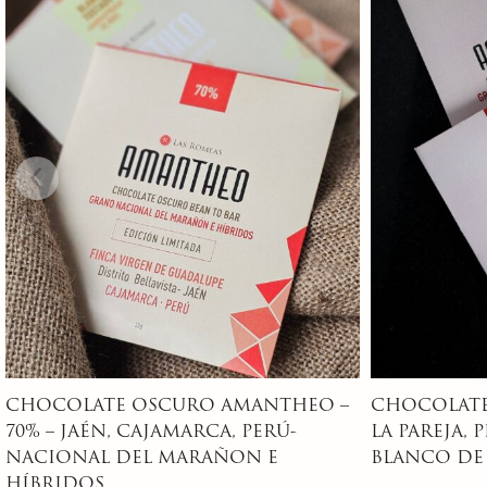
CHOCOLATE OSCURO AMANTHEO –
MACALATE 
LA PAREJA, PIURA, PERÚ 75% –
CHAZUTA, T
BLANCO DE PIURA/ GRAN BLANCO
THEOBROMA