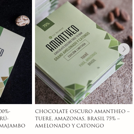
MANTHEO –
CHOCOLATE OSCURO AMANTHEO –
L 75% –
70% – OCUMARE, VENEZUELA- BLEND
O
OCUMARE Y CHUAO