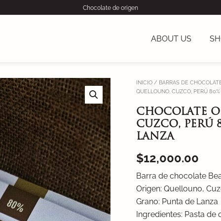
Chocolate de origen
ABOUT US
SH
CHOCOLATE
INICIO
/
BARRAS DE CHOCOLATE
QUELLOUNO, CUZCO, PERÚ 80%
OSCURO
AMANTHEO
CHOCOLATE O
-
QUELLOUNO,
CUZCO, PERÚ
CUZCO,
LANZA
PERÚ
80%
$
12,000.00
-
CACAO
Barra de chocolate Bea
CHUNCHO
Origen: Quellouno, Cuz
PUNTA
DE
Grano: Punta de Lanza
LANZA
Ingredientes: Pasta de
cantidad