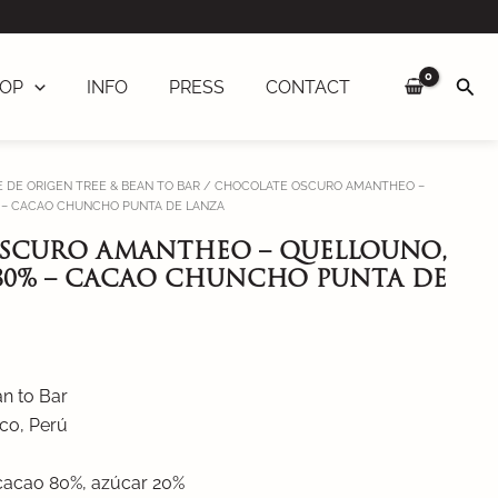
Sea
OP
INFO
PRESS
CONTACT
 DE ORIGEN TREE & BEAN TO BAR
/ CHOCOLATE OSCURO AMANTHEO –
 – CACAO CHUNCHO PUNTA DE LANZA
SCURO AMANTHEO – QUELLOUNO,
 80% – CACAO CHUNCHO PUNTA DE
n to Bar
co, Perú
 cacao 80%, azúcar 20%