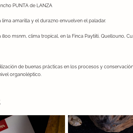
huncho PUNTA de LANZA
a lima amarilla y el durazno envuelven el paladar.
800 msnm, clima tropical, en la Finca Paytiiti, Quellouno, C
iilización de buenas prácticas en los procesos y conservaci
ivel organoléptico.
s