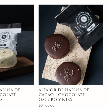
ARINA DE
ALFAJOR DE HARINA DE
COLATE
CACAO – CHOCOLATE
S
OSCURO Y NIBS
$
8,500.00