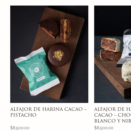
ALFAJOR DE HARINA CACAO –
ALFAJOR DE H
PISTACHO
CACAO – CHO
BLANCO Y NIB
$
8,500.00
$
8,500.00