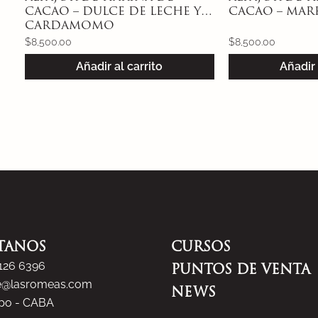
CACAO – DULCE DE LECHE Y
CACAO – MA
CARDAMOMO
$
8,500.00
$
8,500.00
Añadir al carrito
Añadir 
TANOS
CURSOS
5126 6396
PUNTOS DE VENTA
e@lasromeas.com
NEWS
spo - CABA