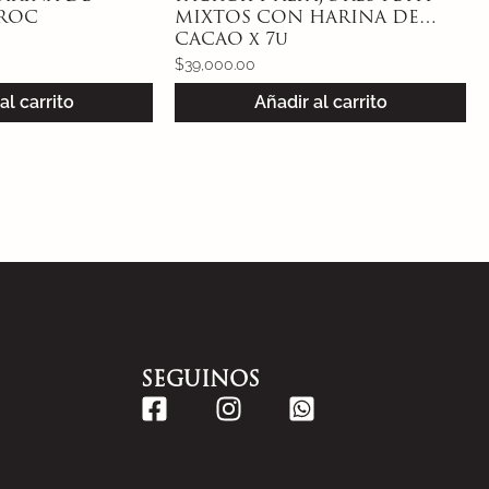
RROC
MIXTOS CON HARINA DE
CACAO x 7u
$
39,000.00
al carrito
Añadir al carrito
SEGUINOS