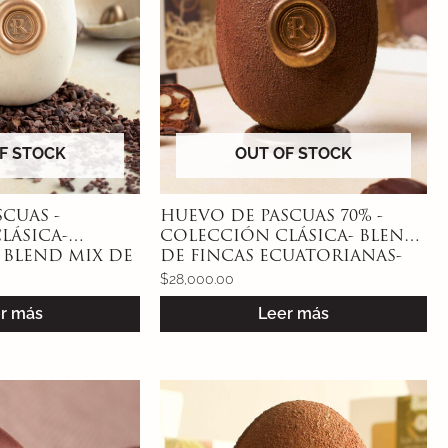
F STOCK
OUT OF STOCK
CUAS -
HUEVO DE PASCUAS 70% -
LÁSICA-
COLECCIÓN CLÁSICA- BLEND
 BLEND MIX DE
DE FINCAS ECUATORIANAS-
UANOS
100g
$
28,000.00
r más
Leer más