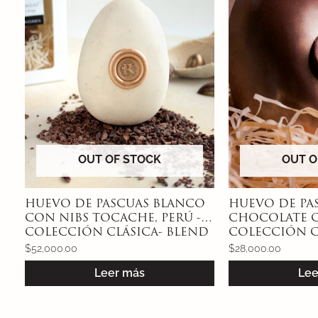
OUT OF STOCK
OUT O
HUEVO DE PASCUAS BLANCO
HUEVO DE PA
CON NIBS TOCACHE, PERÚ -
CHOCOLATE C
COLECCIÓN CLÁSICA- BLEND
COLECCIÓN C
PERUANO-200g con
DE FINCAS C
$
52,000.00
$
28,000.00
bombones surtidos
100g con bom
Leer más
Lee