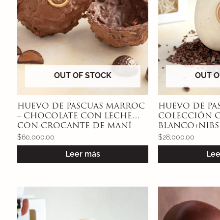
OUT OF STOCK
OUT O
HUEVO DE PASCUAS MARROC
HUEVO DE PAS
– CHOCOLATE CON LECHE
COLECCIÓN C
CON CROCANTE DE MANÍ
BLANCO+NIBS
GRANOS PER
$
60,000.00
$
28,000.00
Leer más
Lee