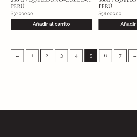
250 g /QUELLOUNO-CUZCO-
500g /QUELL
PERÚ
PERÚ
$
32,000.00
$
58,000.00
Añadir al carrito
Añadir 
←
1
2
3
4
5
6
7