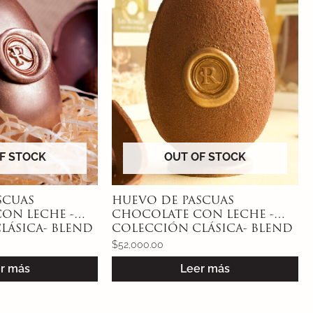
F STOCK
OUT OF STOCK
SCUAS
HUEVO DE PASCUAS
ON LECHE -
CHOCOLATE CON LECHE -
LÁSICA- BLEND
COLECCIÓN CLÁSICA- BLEND
OLOMBIANAS-
DE FINCAS COLOMBIANAS-
$
52,000.00
bones surtidos
200g
r más
Leer más