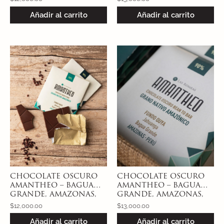
PERÚ 40% – CON NIBS
NATIVO AMAZÓNICO
Añadir al carrito
Añadir al carrito
GARRAPIÑADOS DEL
MISMO ORIGEN
CHOCOLATE OSCURO
CHOCOLATE OSCURO
AMANTHEO – BAGUA
AMANTHEO – BAGUA
GRANDE, AMAZONAS,
GRANDE, AMAZONAS,
PERÚ 70% – CACAO
PERÚ 90% – CACAO
$
12,000.00
$
13,000.00
NATIVO AMAZÓNICO
NATIVO AMAZÓNICO
Añadir al carrito
Añadir al carrito