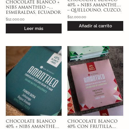
CHOCOLATE BLANCO
CHOCOLATE BLANCO +
40% + NIBS AMANTHEO
NIBS AMANTHEO –
– QUELLOUNO, CUZCO,
ESMERALDAS, ECUADOR
PERÚ – CACAO
$
12,000.00
40% – CACAO
$
12,000.00
CHUNCHO
NACIONAL
Añadir al carrito
Leer más
CHOCOLATE BLANCO
CHOCOLATE BLANCO
40% + NIBS AMANTHEO
40% CON FRUTILLA