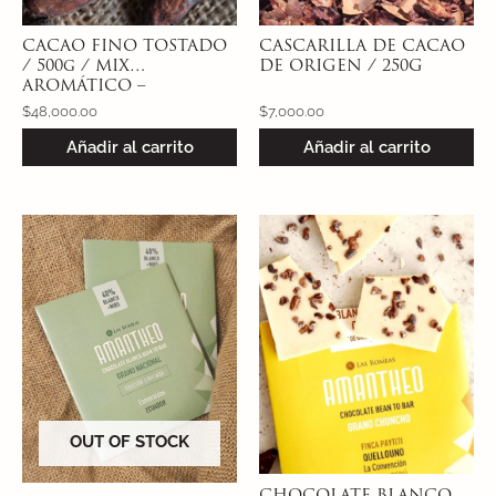
CACAO FINO TOSTADO
CASCARILLA DE CACAO
/ 500g / MIX
DE ORIGEN / 250G
AROMÁTICO –
TOCACHE, SAN
$
48,000.00
$
7,000.00
MARTIN, PERÚ
Añadir al carrito
Añadir al carrito
OUT OF STOCK