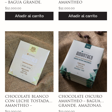
– BAGUA GRANDE,
AMANTHEO
AMAZONAS, PERÚ –
QUELLOUNO, CUZCO,
$
12,000.00
$
12,000.00
CACAO NATIVO
PERÚ 40% – CACAO
Añadir al carrito
Añadir al carrito
AMAZÓNICO
CHUNCHO
CHOCOLATE BLANCO
CHOCOLATE OSCURO
CON LECHE TOSTADA
AMANTHEO – BAGUA
AMANTHEO –
GRANDE, AMAZONAS,
QUELLOUNO, CUZCO,
PERÚ 100%- CACAO
$
12,000.00
$
13,000.00