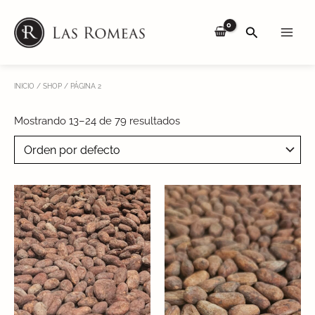
Skip
Main
to
SEARCH
Men
content
INICIO
/
SHOP
/ PÁGINA 2
Mostrando 13–24 de 79 resultados