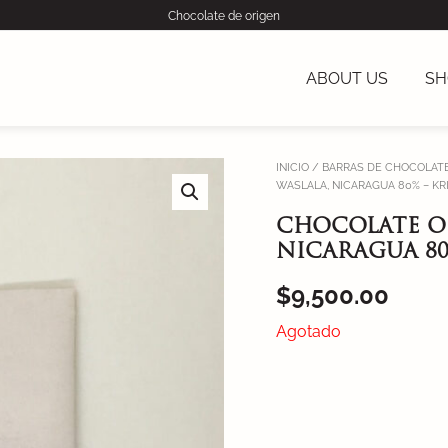
Chocolate de origen
ABOUT US
SH
INICIO
/
BARRAS DE CHOCOLATE
WASLALA, NICARAGUA 80% – K
CHOCOLATE O
NICARAGUA 80
$
9,500.00
Agotado