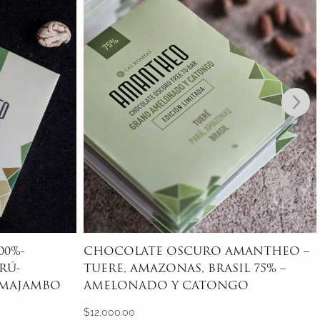
MANTHEO –
CHOCOLATE OSCURO AMANTHEO –
L 75% –
70% – OCUMARE, VENEZUELA- BLEND
O
OCUMARE Y CHUAO
$
12,000.00