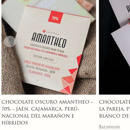
CHOCOLATE OSCURO AMANTHEO –
MACALATE 
LA PAREJA, PIURA, PERÚ 75% –
CHAZUTA, T
BLANCO DE PIURA/ GRAN BLANCO
THEOBROMA
$
12,000.00
$
13,000.00