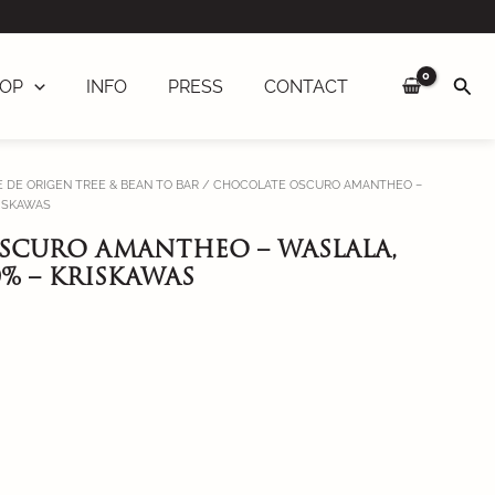
Sea
OP
INFO
PRESS
CONTACT
 DE ORIGEN TREE & BEAN TO BAR
/ CHOCOLATE OSCURO AMANTHEO –
RISKAWAS
SCURO AMANTHEO – WASLALA,
% – KRISKAWAS