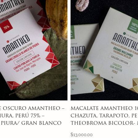
AMANTHEO 100%-
CHOCOLATE OSCURO A
ARAPOTO, PERÚ-
TUERE, AMAZONAS, BRASI
 BICOLOR- MAJAMBO
AMELONADO Y CATONG
$
12,000.00