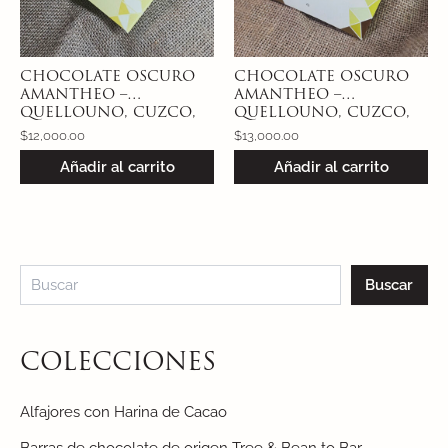
CHOCOLATE OSCURO
CHOCOLATE OSCURO
AMANTHEO –
AMANTHEO –
QUELLOUNO, CUZCO,
QUELLOUNO, CUZCO,
PERÚ – CHUNCHO
PERÚ 100% – MIX
$
12,000.00
$
13,000.00
SEÑORITA 70%
CHUNCHOS
Añadir al carrito
Añadir al carrito
Buscar
COLECCIONES
Alfajores con Harina de Cacao
Barras de chocolate de origen Tree & Bean to Bar