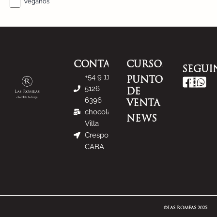
Veganos
CONTACTANOS
CURSOS
SEGUI
+54 9 11
PUNTOS
5126
DE
6396
VENTA
chocolate@lasromeas.com
NEWS
Villa
Crespo -
CABA
©LAS ROMEAS 2025