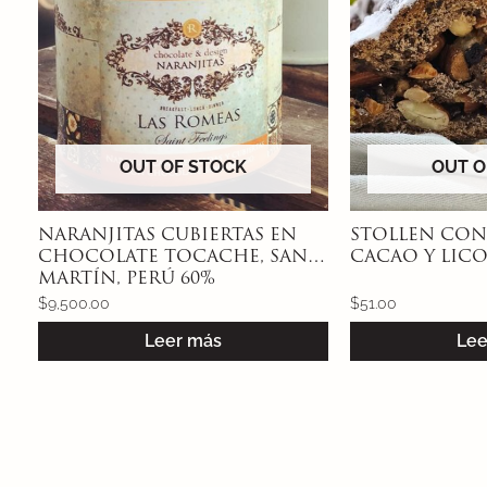
OUT OF STOCK
OUT O
NARANJITAS CUBIERTAS EN
STOLLEN CON
CHOCOLATE TOCACHE, SAN
CACAO Y LIC
MARTÍN, PERÚ 60%
$
9,500.00
$
51.00
Leer más
Lee