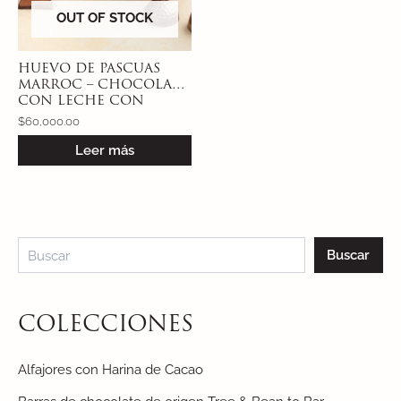
OUT OF STOCK
HUEVO DE PASCUAS
MARROC – CHOCOLATE
CON LECHE CON
CROCANTE DE MANÍ
$
60,000.00
Leer más
Buscar
COLECCIONES
Alfajores con Harina de Cacao