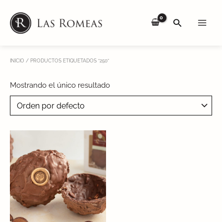
Skip
Main
to
SEARCH
Men
content
INICIO
/ PRODUCTOS ETIQUETADOS “250”
Mostrando el único resultado