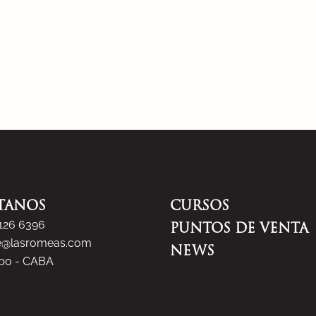
TANOS
CURSOS
5126 6396
PUNTOS DE VENTA
e@lasromeas.com
NEWS
spo - CABA