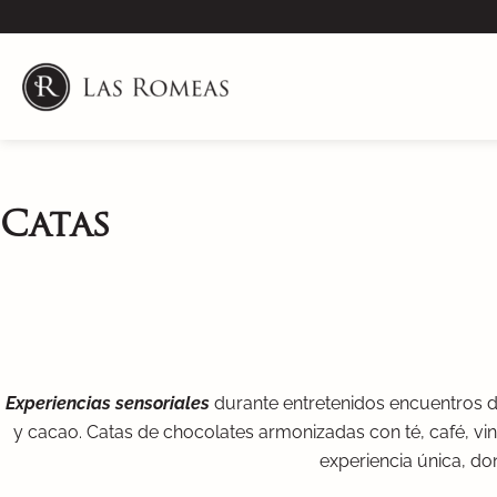
Skip
to
content
Catas
Experiencias sensoriales
durante entretenidos encuentros 
y cacao. Catas de chocolates armonizadas con té, café, vino
experiencia única, d